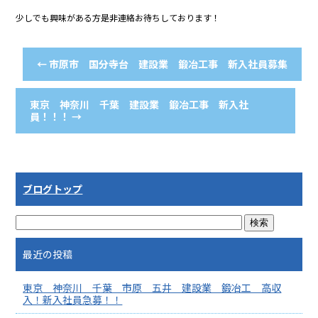
少しでも興味がある方是非連絡お待ちしております！
←
市原市 国分寺台 建設業 鍛冶工事 新入社員募集
東京 神奈川 千葉 建設業 鍛冶工事 新入社
員！！！
→
ブログトップ
最近の投稿
東京 神奈川 千葉 市原 五井 建設業 鍛冶工 高収
入！新入社員急募！！