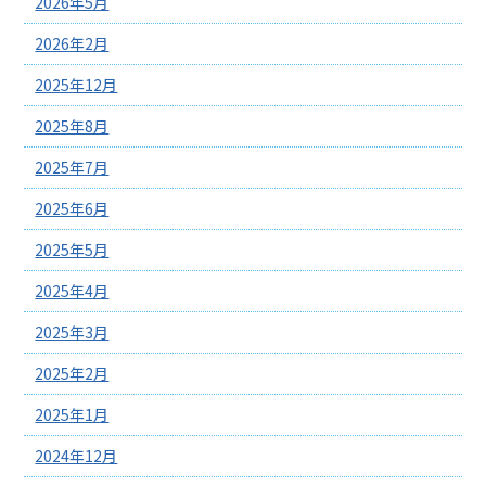
2026年5月
2026年2月
2025年12月
2025年8月
2025年7月
2025年6月
2025年5月
2025年4月
2025年3月
2025年2月
2025年1月
2024年12月