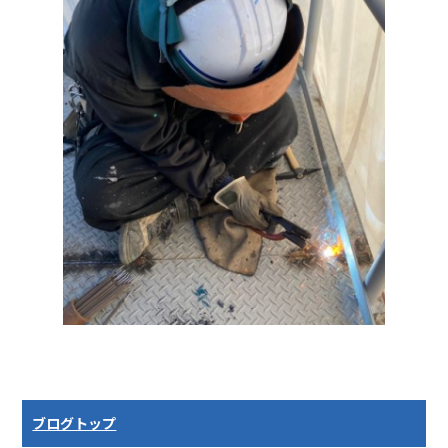
ブログトップ